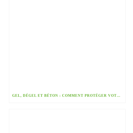
GEL, DÉGEL ET BÉTON : COMMENT PROTÉGER VOTRE GARAGE, VOS ESCALIERS ET VOS SURFACES EXTÉRIEURES FACE À L’HIVER QUÉBÉCOIS