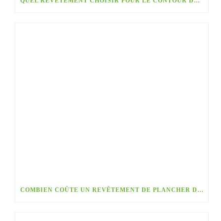
QUEL REVÊTEMENT CHOISIR POUR LE CONTOUR DE PISCINE ET LA TERRASSE
COMBIEN COÛTE UN REVÊTEMENT DE PLANCHER DE GARAGE AU QUÉBEC? GUIDE COMPLET 2026